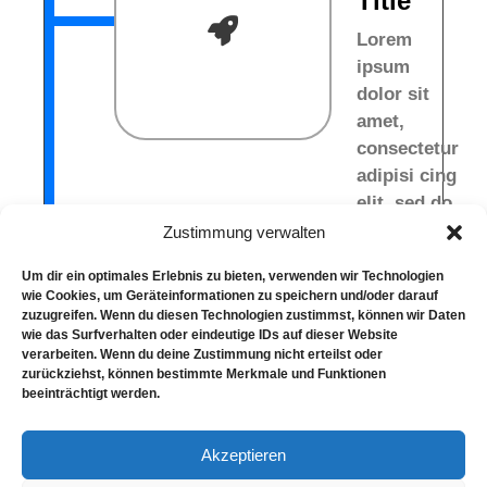
Title
Lorem
ipsum
dolor sit
amet,
consectetur
adipisi cing
elit, sed do
eiusmod
Zustimmung verwalten
tempor
Um dir ein optimales Erlebnis zu bieten, verwenden wir Technologien
incididunt
wie Cookies, um Geräteinformationen zu speichern und/oder darauf
ut abore et
zuzugreifen. Wenn du diesen Technologien zustimmst, können wir Daten
wie das Surfverhalten oder eindeutige IDs auf dieser Website
dolore
verarbeiten. Wenn du deine Zustimmung nicht erteilst oder
magna
zurückziehst, können bestimmte Merkmale und Funktionen
beeinträchtigt werden.
Akzeptieren