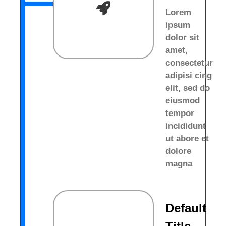
Lorem
ipsum
dolor sit
amet,
consectetur
adipisi cing
elit, sed do
eiusmod
tempor
incididunt
ut abore et
dolore
magna
Default