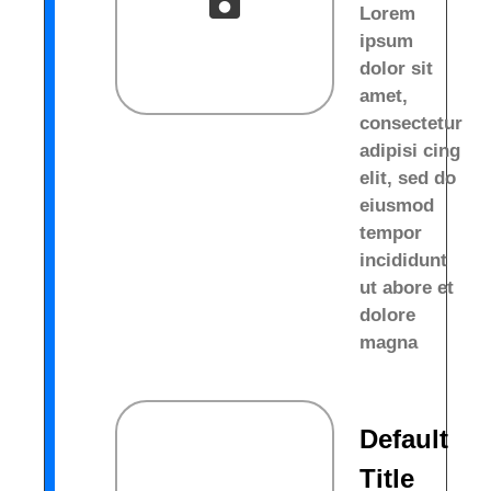
Lorem
ipsum
dolor sit
amet,
consectetur
adipisi cing
elit, sed do
eiusmod
tempor
incididunt
ut abore et
dolore
magna
Default
Title